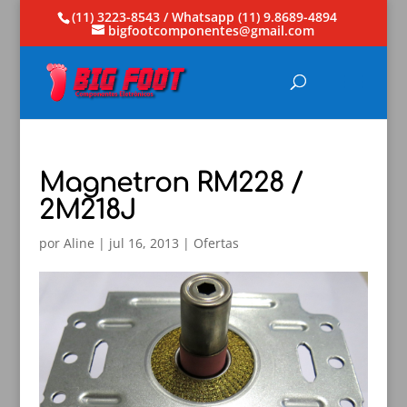
(11) 3223-8543 / Whatsapp (11) 9.8689-4894
bigfootcomponentes@gmail.com
Magnetron RM228 /
2M218J
por
Aline
|
jul 16, 2013
|
Ofertas