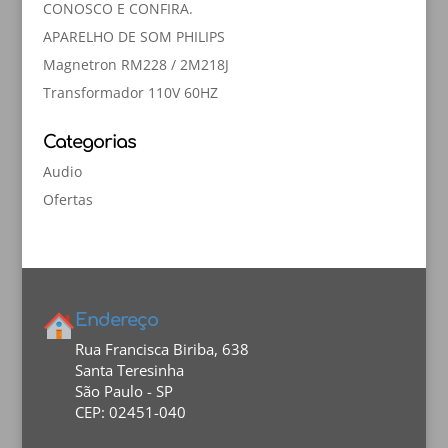
CONOSCO E CONFIRA.
APARELHO DE SOM PHILIPS
Magnetron RM228 / 2M218J
Transformador 110V 60HZ
Categorias
Audio
Ofertas
Endereço
Rua Francisca Biriba, 638
Santa Teresinha
São Paulo - SP
CEP: 02451-040